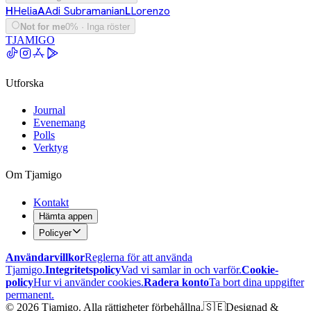
H
Helia
A
Adi Subramanian
L
Lorenzo
Not for me
0% · Inga röster
TJAMIGO
Utforska
Journal
Evenemang
Polls
Verktyg
Om Tjamigo
Kontakt
Hämta appen
Policyer
Användarvillkor
Reglerna för att använda
Tjamigo.
Integritetspolicy
Vad vi samlar in och varför.
Cookie-
policy
Hur vi använder cookies.
Radera konto
Ta bort dina uppgifter
permanent.
©
2026
Tjamigo.
Alla rättigheter förbehållna.
🇸🇪
Designad &