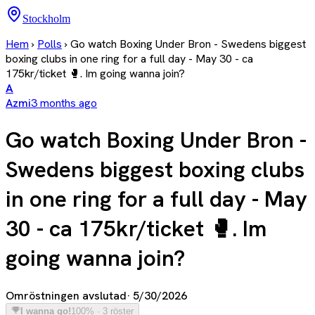
Stockholm
Hem
›
Polls
›
Go watch Boxing Under Bron - Swedens biggest
boxing clubs in one ring for a full day - May 30 - ca
175kr/ticket 🥊. Im going wanna join?
A
Azmi
3 months ago
Go watch Boxing Under Bron -
Swedens biggest boxing clubs
in one ring for a full day - May
30 - ca 175kr/ticket 🥊. Im
going wanna join?
Omröstningen avslutad
·
5/30/2026
I wanna go!
100% · 3 röster