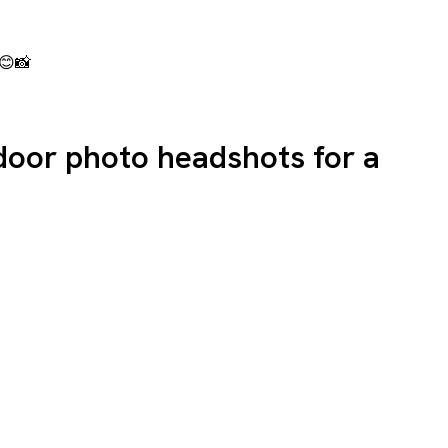
 😊📸
door photo headshots for a