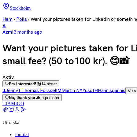
Stockholm
Hem
›
Polls
›
Want your pictures taken for LinkedIn or somethin
A
Azmi
3 months ago
Want your pictures taken for 
small fee? (50 to100 kr). 😊📸
Aktiv
I’m interested! 🙌
14 röster
J
Jenny
T
Thomas Forssell
M
Martin N
Y
Yusuf
H
Hannispannis
Visa 9
No, thank you 🙏
Inga röster
TJAMIGO
Utforska
Journal