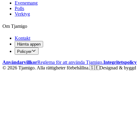
Evenemang
Polls
Verktyg
Om Tjamigo
Kontakt
Hämta appen
Policyer
Användarvillkor
Reglerna för att använda Tjamigo.
Integritetspolicy
©
2026
Tjamigo.
Alla rättigheter förbehållna.
🇸🇪
Designad & byggd 