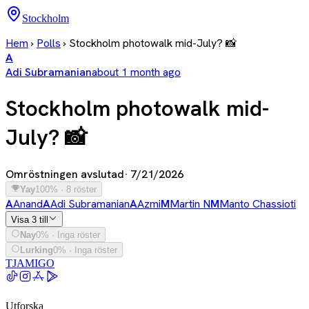
Stockholm
Hem
›
Polls
›
Stockholm photowalk mid-July? 📸
A
Adi Subramanian
about 1 month ago
Stockholm photowalk mid-
July? 📸
Omröstningen avslutad
·
7/21/2026
Yay
100% · 8 röster
A
Anand
A
Adi Subramanian
A
Azmi
M
Martin N
M
Manto Chassioti
Visa 3 till
Nay
0% · Inga röster
Lurking
0% · Inga röster
TJAMIGO
Utforska