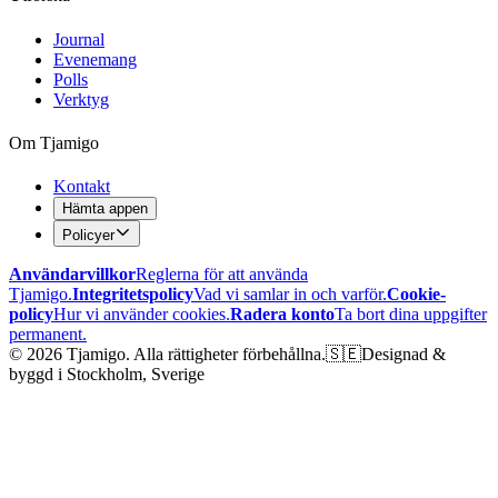
Journal
Evenemang
Polls
Verktyg
Om Tjamigo
Kontakt
Hämta appen
Policyer
Användarvillkor
Reglerna för att använda
Tjamigo.
Integritetspolicy
Vad vi samlar in och varför.
Cookie-
policy
Hur vi använder cookies.
Radera konto
Ta bort dina uppgifter
permanent.
©
2026
Tjamigo.
Alla rättigheter förbehållna.
🇸🇪
Designad &
byggd i Stockholm, Sverige